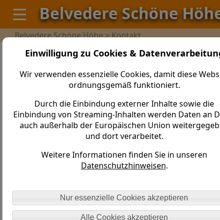
Belvedere Schöne Höh
Belvedere Schöne Höhe > Kontakt
Einwilligung zu Cookies & Datenverarbeitun
Kontaktinformationen
Wir verwenden essenzielle Cookies, damit diese Webs
Berggaststätte "Schöne Höhe"
ordnungsgemäß funktioniert.
Jens Puckler
An der Schönen Höhe 14
Durch die Einbindung externer Inhalte sowie die
01833 Dürrröhrsdorf-Dittersbach
Einbindung von Streaming-Inhalten werden Daten an Dr
auch außerhalb der Europäischen Union weitergege
Telefon / Fax (03 50 26) 9 13 05
und dort verarbeitet.
info@schoenehoehe.de
Weitere Informationen finden Sie in unseren
Datenschutzhinweisen
.
Nur essenzielle Cookies akzeptieren
KONTAKT
IMPRESSUM
Alle Cookies akzeptieren