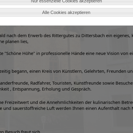
Nur essenzielle Cookies akzeptieren
Alle Cookies akzeptieren
d nach dem Erwerb des Rittergutes zu Dittersbach ein eigenes, 
e planen lies,
te "Schöne Höhe" in professionelle Hände eine neue Vision von e
eitig begann, einen Kreis von Künstlern, Gelehrten, Freunden u
 Wanderfreunde, Radfahrer, Touristen, Kunstfreunde sowie Besuch
hkeit , Entspannung, Erholung und Gespräch.
e Freizeitwert und die Annehmlichkeiten der kulinarischen Betr
 und sauerstoffreiche Luft werden Ihnen einen Aufenthalt nach
en Besuch freut sich