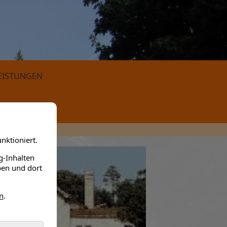
EISTUNGEN
nktioniert.
g-Inhalten
ben und dort
n
.