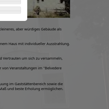
kleineres, aber würdiges Gebäude als
inem Haus mit individueller Ausstrahlung.
nd Vertrauten um sich zu versammeln,
er von Veranstaltungen im "Belvedere
euung im Gaststättenbereich sowie die
 Maß und beste Erholung ermöglichen.