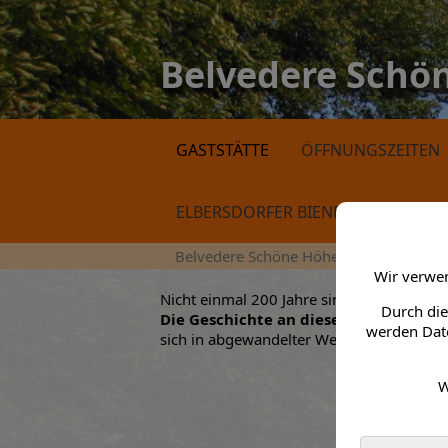
Belvedere Schö
GASTSTÄTTE
ÖFFNUNGSZEITEN
ELBERSDORFER BIENENHONIG
Belvedere Schöne Höhe > Gaststätte
Wir verwen
Nicht einmal 200 Jahre sind vergangen, d
Durch die
Die Geschichte an diesem Ort
werden Date
sich in abgewandelter Weise zu wiederho
W